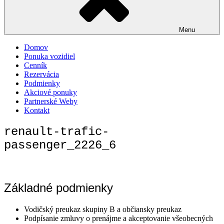
Menu
Domov
Ponuka vozidiel
Cenník
Rezervácia
Podmienky
Akciové ponuky
Partnerské Weby
Kontakt
renault-trafic-
passenger_2226_6
Základné podmienky
Vodičský preukaz skupiny B a občiansky preukaz
Podpísanie zmluvy o prenájme a akceptovanie všeobecných