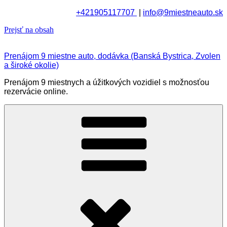
+421905117707
|
info@9miestneauto.sk
Prejsť na obsah
Prenájom 9 miestne auto, dodávka (Banská Bystrica, Zvolen
a široké okolie)
Prenájom 9 miestnych a úžitkových vozidiel s možnosťou
rezervácie online.