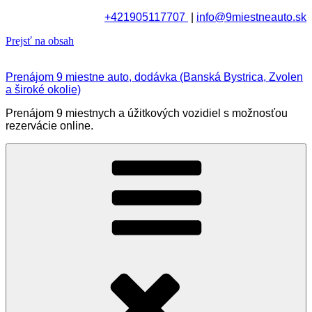
+421905117707
|
info@9miestneauto.sk
Prejsť na obsah
Prenájom 9 miestne auto, dodávka (Banská Bystrica, Zvolen
a široké okolie)
Prenájom 9 miestnych a úžitkových vozidiel s možnosťou
rezervácie online.