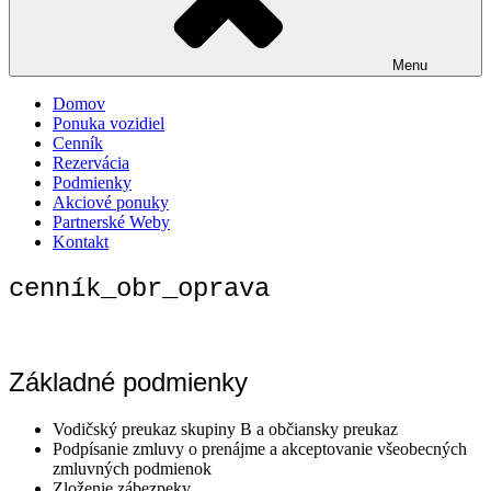
Menu
Domov
Ponuka vozidiel
Cenník
Rezervácia
Podmienky
Akciové ponuky
Partnerské Weby
Kontakt
cenník_obr_oprava
Základné podmienky
Vodičský preukaz skupiny B a občiansky preukaz
Podpísanie zmluvy o prenájme a akceptovanie všeobecných
zmluvných podmienok
Zloženie zábezpeky